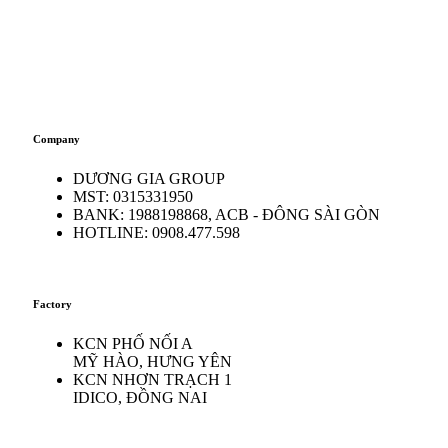
Company
DƯƠNG GIA GROUP
MST: 0315331950
BANK: 1988198868, ACB - ĐÔNG SÀI GÒN
HOTLINE: 0908.477.598
Factory
KCN PHỐ NỐI A
MỸ HÀO, HƯNG YÊN
KCN NHƠN TRẠCH 1
IDICO, ĐỒNG NAI