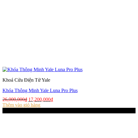
Khoá Cửa Điện Tử Yale
Khóa Thông Minh Yale Luna Pro Plus
Giá
Giá
26,000,000
₫
17,200,000
₫
gốc
hiện
Thêm vào giỏ hàng
là:
tại
-34%
26,000,000₫.
là:
17,200,000₫.