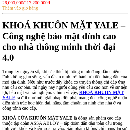
Giá
Giá
26,000,000
₫
17,200,000
₫
gốc
hiện
Thêm vào giỏ hàng
là:
tại
26,000,000₫.
là:
KHOÁ KHUÔN MẶT YALE –
17,200,000₫.
Công nghệ bảo mật đỉnh cao
cho nhà thông minh thời đại
4.0
Trong kỷ nguyên số, khi các thiết bị thông minh đang dần chiếm
lĩnh không gian sống, vấn đề an ninh trở thành ưu tiên hàng đầu của
mọi gia đình. Nếu như trước đây khóa cơ truyền thống chỉ đáp ứng
nhu cầu cơ bản, thì ngày nay người dùng yêu cầu cao hơn về sự tiện
lợi, bảo mật và trải nghiệm. Chính vì vậy,
KHOÁ KHUÔN MẶT
YALE
ra đời như một giải pháp đột phá, mang đến công nghệ nhận
diện sinh trắc học hiện đại, nâng tầm chuẩn an ninh cho nhà ở và
công trình cao cấp.
KHOÁ CỬA KHUÔN MẶT YALE
là dòng sản phẩm cao cấp
thuộc tập đoàn ASSA ABLOY – tập đoàn dẫn đầu toàn cầu trong
lĩnh vực khóa và kiểm soát ra vào. Sản phẩm không chỉ mang lại sự