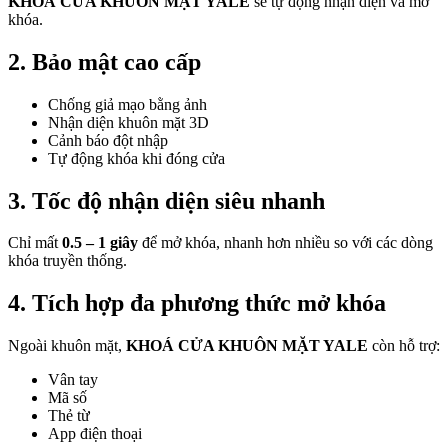
KHOÁ CỬA KHUÔN MẶT YALE
sẽ tự động nhận diện và mở
khóa.
2. Bảo mật cao cấp
Chống giả mạo bằng ảnh
Nhận diện khuôn mặt 3D
Cảnh báo đột nhập
Tự động khóa khi đóng cửa
3. Tốc độ nhận diện siêu nhanh
Chỉ mất
0.5 – 1 giây
để mở khóa, nhanh hơn nhiều so với các dòng
khóa truyền thống.
4. Tích hợp đa phương thức mở khóa
Ngoài khuôn mặt,
KHOÁ CỬA KHUÔN MẶT YALE
còn hỗ trợ:
Vân tay
Mã số
Thẻ từ
App điện thoại