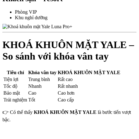
Phòng VIP
Khu nghỉ dưỡng
KHOÁ KHUÔN MẶT YALE –
So sánh với khóa vân tay
Tiêu chí
Khóa vân tay
KHOÁ KHUÔN MẶT YALE
Tiện lợi
Trung bình
Rất cao
Tốc độ
Nhanh
Rất nhanh
Bảo mật
Cao
Cao hơn
Trải nghiệm
Tốt
Cao cấp
👉 Có thể thấy
KHOÁ KHUÔN MẶT YALE
là bước tiến vượt
bậc.