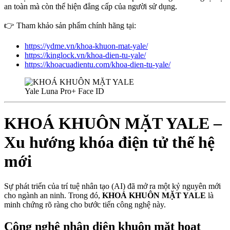
an toàn mà còn thể hiện đẳng cấp của người sử dụng.
👉 Tham khảo sản phẩm chính hãng tại:
https://ydme.vn/khoa-khuon-mat-yale/
https://kinglock.vn/khoa-dien-tu-yale/
https://khoacuadientu.com/khoa-dien-tu-yale/
Yale Luna Pro+ Face ID
KHOÁ KHUÔN MẶT YALE –
Xu hướng khóa điện tử thế hệ
mới
Sự phát triển của trí tuệ nhân tạo (AI) đã mở ra một kỷ nguyên mới
cho ngành an ninh. Trong đó,
KHOÁ KHUÔN MẶT YALE
là
minh chứng rõ ràng cho bước tiến công nghệ này.
Công nghệ nhận diện khuôn mặt hoạt