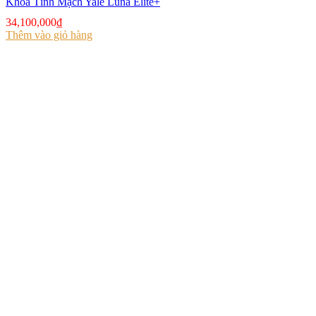
Khoá Tĩnh Mạch Yale Luna Elite+
34,100,000
₫
Thêm vào giỏ hàng