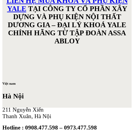
LIÊN HỆ MUA KHOÁ VÀ PHỤ KIỆN
YALE
TẠI CÔNG TY CỔ PHẦN XÂY
DỰNG VÀ PHỤ KIỆN NỘI THẤT
DƯƠNG GIA – ĐẠI LÝ KHOÁ YALE
CHÍNH HÃNG TỪ TẬP ĐOÀN ASSA
ABLOY
Việt nam
Hà Nội
211 Nguyễn Xiển
Thanh Xuân, Hà Nội
Hotline : 0908.477.598 – 0973.477.598