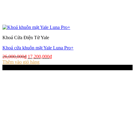
Khoá Cửa Điện Tử Yale
Khoá cửa khuôn mặt Yale Luna Pro+
Giá
Giá
26,000,000
₫
17,200,000
₫
gốc
hiện
Thêm vào giỏ hàng
là:
tại
-34%
26,000,000₫.
là:
17,200,000₫.