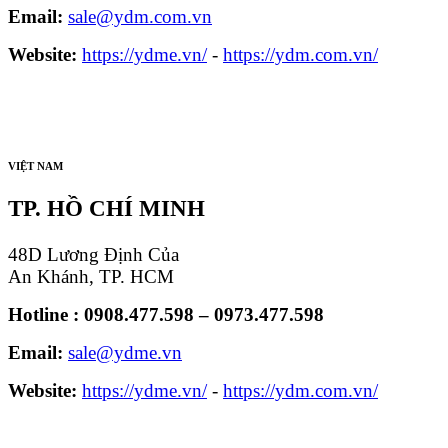
Email:
sale@ydm.com.vn
Website:
https://ydme.vn/
-
https://ydm.com.vn/
VIỆT NAM
TP. HỒ CHÍ MINH
48D Lương Định Của
An Khánh, TP. HCM
Hotline : 0908.477.598 – 0973.477.598
Email:
sale@ydme.vn
Website:
https://ydme.vn/
-
https://ydm.com.vn/